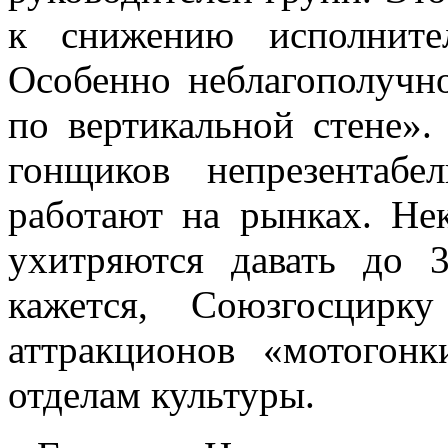
к снижению испол­нител
Особенно неблагополучн
по вертикальной стене»
гонщиков непрезентабе
работают на рын­ках. Не
ухитряются давать до 
кажется, Союзгосцирк
аттракционов «мотогон
отде­лам культуры.