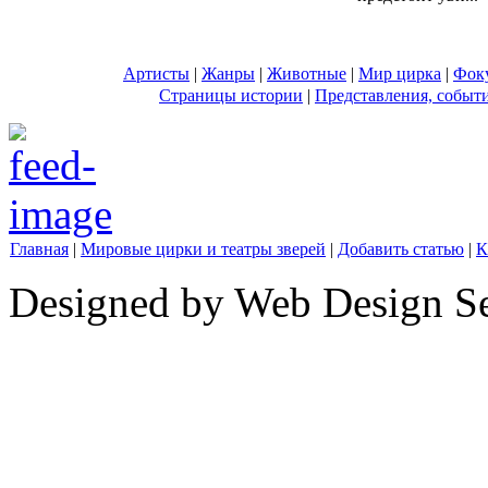
Артисты
|
Жанры
|
Животные
|
Мир цирка
|
Фок
Страницы истории
|
Представления, событ
Главная
|
Мировые цирки и театры зверей
|
Добавить статью
|
К
Designed by Web Design Se