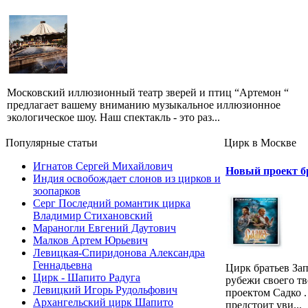
Московский иллюзионный театр зверей и птиц “Артемон “
предлагает вашему вниманию музыкальное иллюзионное
экологическое шоу. Наш спектакль - это раз...
Популярные cтатьи
Цирк в Москве
Игнатов Сергей Михайлович
Новый проект б
Индия освобождает слонов из цирков и
зоопарков
Серг Последний романтик цирка
Владимир Стихановский
Мараногли Евгений Даутович
Малков Артем Юрьевич
Левицкая-Спиридонова Александра
Геннадьевна
Цирк братьев За
Цирк - Шапито Радуга
рубежи своего т
Левицкий Игорь Рудольфович
проектом Садко .
Архангельский цирк Шапито
предстоит уви...