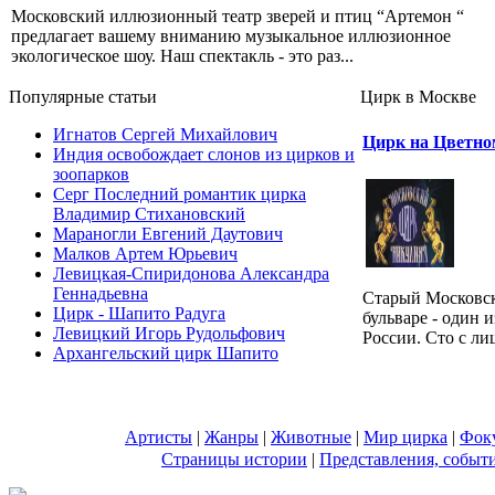
Московский иллюзионный театр зверей и птиц “Артемон “
предлагает вашему вниманию музыкальное иллюзионное
экологическое шоу. Наш спектакль - это раз...
Популярные cтатьи
Цирк в Москве
Игнатов Сергей Михайлович
Цирк на Цветно
Индия освобождает слонов из цирков и
зоопарков
Серг Последний романтик цирка
Владимир Стихановский
Мараногли Евгений Даутович
Малков Артем Юрьевич
Левицкая-Спиридонова Александра
Геннадьевна
Старый Московс
Цирк - Шапито Радуга
бульваре - один 
Левицкий Игорь Рудольфович
России. Сто с лиш
Архангельский цирк Шапито
Артисты
|
Жанры
|
Животные
|
Мир цирка
|
Фок
Страницы истории
|
Представления, событ