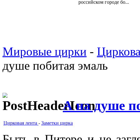
российском городе бо...
Мировые цирки
-
Циркова
душе побитая эмаль
А на душе п
Цирковая лента
-
Заметки цирка
Быть в Питере и не заг