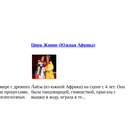
Цирк Жинне (Южная Африка)
 мире с древних
Лайза (из южной Африки) на сцене с 4 лет. Она
ми процессами,
была танцовщицей, гимнасткой, прыгала с
 религиозных
вышки в воду, играла в те...