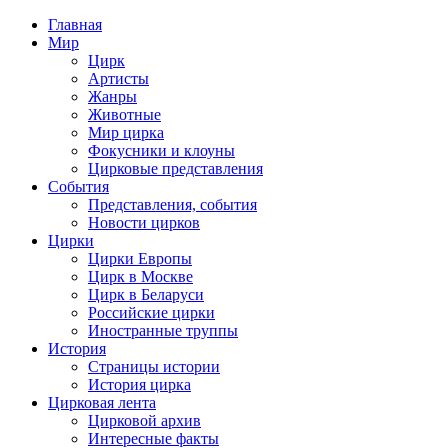
Главная
Мир
Цирк
Артисты
Жанры
Животные
Мир цирка
Фокусники и клоуны
Цирковые представления
События
Представления, события
Новости цирков
Цирки
Цирки Европы
Цирк в Москве
Цирк в Беларуси
Российские цирки
Иностранные труппы
История
Страницы истории
История цирка
Цирковая лента
Цирковой архив
Интересные факты