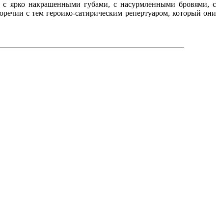
 с ярко накрашенными губами, с насурмленными бровями, с
речии с тем героико-сатирическим репертуаром, который они