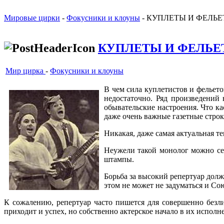
Мировые цирки
-
Фокусники и клоуны
- КУПЛЕТЫ И ФЕЛЬ
КУПЛЕТЫ И ФЕЛЬ
Мир цирка
-
Фокусники и клоуны
В чем сила куплетистов и фельето
недостаточно. Ряд произведений
обывательские настроения. Что к
даже очень важные газетные строк
Никакая, даже самая актуальная т
Неужели такой монолог можно се
штампы.
Борьба за высокий репертуар долж
этом не может не задуматься и Со
К сожалению, репертуар часто пишется для совершенно безли
приходит и успех, но собственно актерское начало в их исполн