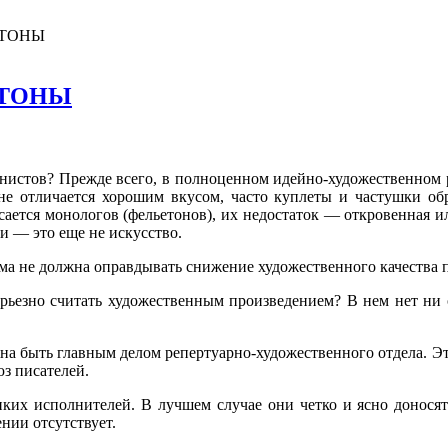
ЕТОНЫ
ЕТОНЫ
нистов? Прежде всего, в полноценном идейно-художественном реп
 не отличается хорошим вкусом, часто куплеты и частушки об
асается монологов (фельетонов), их недостаток — откровенная 
и — это еще не искусство.
ема не должна оправдывать снижение художественного качества 
рьезно считать художественным произведением? В нем нет ни 
на быть главным делом репертуарно-художественного отдела. Эт
юз писателей.
ких исполнителей. В лучшем случае они четко и ясно доносят
ении отсутствует.