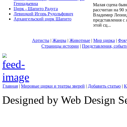
Геннадьевна
Малая сцена быв
Цирк - Шапито Радуга
рассчитан на 90 
Левицкий Игорь Рудольфович
Владимир Леонид
Архангельский цирк Шапито
представления с
этой сц...
Артисты
|
Жанры
|
Животные
|
Мир цирка
|
Фок
Страницы истории
|
Представления, событ
Главная
|
Мировые цирки и театры зверей
|
Добавить статью
|
К
Designed by Web Design Se