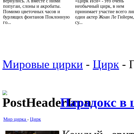
вернулись. А вместе с ними
«Цирк Иси» - это очень
попугаи, слоны и акробаты.
необычный цирк, в нем
Помимо цветочных часов и
принимает участие всего л
бурлящих фонтанов Поклонную
один актер Жоан Ле Гийерм,
го...
су...
Мировые цирки
-
Цирк
- 
Парадокс в 
Мир цирка
-
Цирк