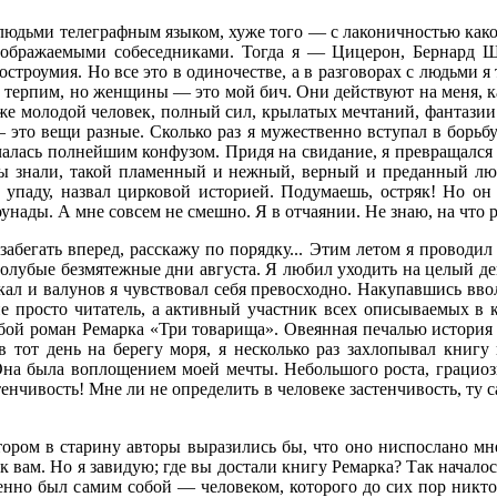
людьми телеграфным языком, хуже того — с лаконичностью каког
оображаемыми собеседниками. Тогда я — Цицерон, Бернард Ш
остроумия. Но все это в одиночестве, а в разговорах с людьми я
о терпим, но женщины — это мой бич. Они действуют на меня, 
я же мо­лодой человек, полный сил, крылатых мечтаний, фантазии
— это вещи раз­ные. Сколько раз я мужественно вступал в борьбу
чалась полнейшим конфузом. Придя на свидание, я превращался в 
 знали, такой пламенный и нежный, верный и пре­данный любо
упаду, назвал цирковой исто­рией. Подумаешь, остряк! Но он г
унады. А мне совсем не смешно. Я в отчаянии. Не знаю, на что р
 забегать вперед, расскажу по порядку... Этим летом я проводил
 голубые безмятежные дни августа. Я лю­бил уходить на целый де
ал и валунов я чувствовал себя превосход­но. Накупавшись вво
не просто читатель, а активный участник всех описываемых в 
с собой ро­ман Ремарка «Три товарища». Овеянная печалью истор
в тот день на берегу моря, я несколько раз захлопывал книгу
на была воплоще­нием моей мечты. Небольшого роста, грациозн
стенчивость! Мне ли не определить в человеке застенчивость, ту
котором в старину авторы выразились бы, что оно ниспослано мн
к вам. Но я завидую; где вы достали книгу Ремарка? Так началос
именно был самим собой — человеком, которого до сих пор ник