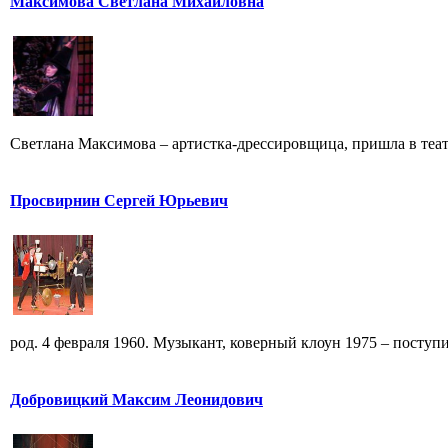
Максимова Светлана Михайловна
Светлана Максимова – артистка-дрессировщица, пришла в театр
Просвирнин Сергей Юрьевич
род. 4 февраля 1960. Музыкант, коверный клоун 1975 – поступи
Добровицкий Максим Леонидович