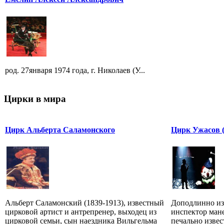
род. 27января 1974 года, г. Николаев (У...
Цирки в мира
Цирк Альберта Саламонского
Цирк Ужасов (T
Альберт Саламонский (1839-1913), известный
Доподлинно из
цирковой артист и антрепренер, выходец из
инспектор ман
цирковой семьи, сын наездника Вильгельма
печально изве