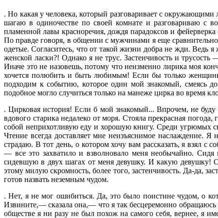
. Но какая у человека, который разговаривает с окружающими 
шагаю в одиночестве по своей комнате и разговариваю с в
пламенной лавы красноречия, дождя парадок­сов и фейерверка 
По правде говоря, в общении с мужчинами я еще сравнитель­н
одетые. Согласитесь, что от такой жизни добра не жди. Ведь 
жен­ской ласки?! Однако я не трус. Застенчивость и трусость 
Иначе это не на­зовешь, потому что неизменно лирика моя кон
хочется полюбить и быть любимым! Если бы толь­ко женщины
подходим к событию, кото­рое один мой знакомый, смеясь до 
подобное могло случиться только на манеже цирка во время кло
. Цирковая история! Если б мой знакомый... Впрочем, не буду
вдового старика недалеко от моря. Стоя­ла прекрасная погода,
собой неприхотливую еду и хорошую кни­гу. Среди угрюмых ск
Чтение всегда доставляет мне неизъяснимое наслаждение. Я 
страдаю. В тот день, о котором хочу вам рассказать, я взял 
— все это захватило и взволновало меня необычайно. Сидя 
сидевшую в двух шагах от меня девушку. И какую девушку! О
этому милую скром­ность, более того, застенчивость. Да-да, за
готов назвать неземным чудом.
. Нет, я не мог ошибиться. Да, это было поистине чудом, о 
Извините,— сказала она,— что я так бесцеремонно обра­щаюсь 
обществе я ни разу не был похож на самого себя, вернее, я 