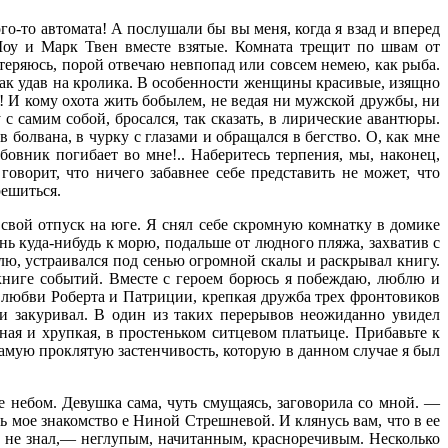
о-то автомата! А послушали бы вы меня, когда я взад и вперед
оу и Марк Твен вместе взятые. Комната трещит по швам от
 теряюсь, порой отвечаю невпопад или совсем немею, как рыба.
как удав на кролика. В особенности женщины красивые, изящно
! И ко­му охота жить бобылем, не ведая ни мужской дружбы, ни
 с самим собой, бросался, так сказать, в лирические авантюры.
болвана, в чурку с глазами и обращался в бегство. О, как мне
вник погибает во мне!.. Наберитесь терпения, мы, наконец,
оворит, что ничего забавнее се­бе представить не может, что
е­шиться.
 свой отпуск на юге. Я снял себе скром­ную комнатку в домике
нь куда-нибудь к морю, подальше от люд­ного пляжа, захватив с
лю, устраивался под сенью огромной скалы и раскрывал книгу.
книге событий. Вместе с героем борюсь я побеж­даю, люблю и
ия любви Роберта и Патриции, крепкая дружба трех фронтовиков
 и закуривал. В один из таких перерывов неожиданно увидел
ая и хрупкая, в простеньком ситцевом платьице. Прибавьте к
 самую проклятую застен­чивость, которую в данном случае я был
е небом. Девушка сама, чуть смущаясь, заговорила со мной. —
ь мое знакомство е Ниной Стрешневой. И клянусь вам, что в ее
то не знал,— неглупым, начитанным, красноречивым. Несколько