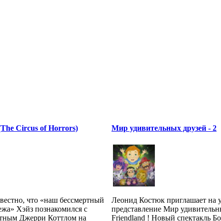
he Circus of Horrors)
Мир удивительных друзей - 2
вестно, что «наш бессмертный
Леонид Костюк приглашает на 
ежа» Хэйз познакомился с
представление Мир удивительны
стным Джерри Коттлом на
Friendland ! Новый спектакль Б