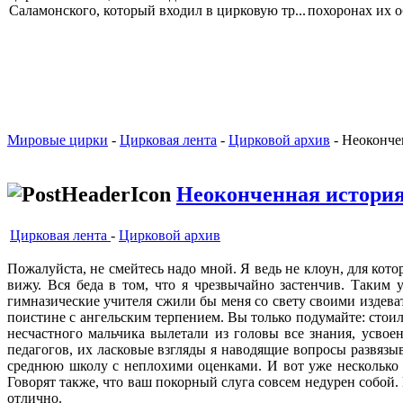
Саламонского, который входил в цирковую тр...
похоронах их о
Мировые цирки
-
Цирковая лента
-
Цирковой архив
- Неоконче
Неоконченная истори
Цирковая лента
-
Цирковой архив
Пожалуйста, не смейтесь надо мной. Я ведь не клоун, для кото
вижу. Вся беда в том, что я чрезвычайно застенчив. Таким у
гимназические учите­ля сжили бы меня со свету своими издеват
поистине с ангельским терпением. Вы только подумайте: стоило
несчастного мальчика вы­летали из головы все знания, усвое
педагогов, их ласковые взгляды я наводящие вопросы развяз
среднюю школу с неплохими оценками. И вот уже несколько л
Говорят также, что ваш покорный слуга совсем недурен собой. К
отлично.