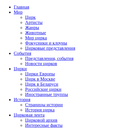
Главная
Мир
Цирк
Артисты
Жанры
Животные
Мир цирка
Фокусники и клоуны
Цирковые представления
События
Представления, события
Новости цирков
Цирки
Цирки Европы
Цирк в Москве
Цирк в Беларуси
Российские цирки
Иностранные труппы
История
Страницы истории
История цирка
Цирковая лента
Цирковой архив
Интересные факты