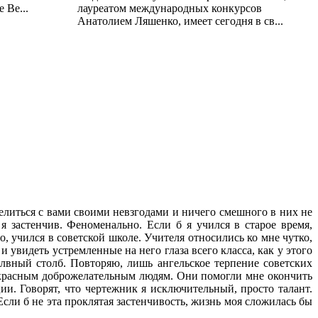
 Ве...
лауреатом международных конкурсов
Анатолием Ляшенко, имеет сегодня в св...
оделиться с вами своими невзгодами и ничего смешного в них не
я застенчив. Фено­менально. Если б я учился в старое время,
о, учился в советской школе. Учителя относились ко мне чутко,
 увидеть устремленные на него глаза всего класса, как у этого
молвный столб. Повторяю, лишь ангельское терпение советских
рекрасным доброжелательным людям. Они помогли мне окончить
. Говорят, что чертежник я исключи­тельный, просто талант.
 Если б не эта проклятая застенчивость, жизнь моя сложилась бы