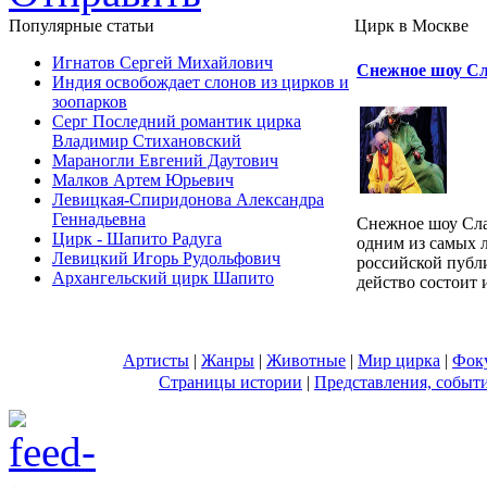
Популярные cтатьи
Цирк в Москве
Игнатов Сергей Михайлович
Снежное шоу С
Индия освобождает слонов из цирков и
зоопарков
Серг Последний романтик цирка
Владимир Стихановский
Мараногли Евгений Даутович
Малков Артем Юрьевич
Левицкая-Спиридонова Александра
Геннадьевна
Снежное шоу Сла
Цирк - Шапито Радуга
одним из самых 
Левицкий Игорь Рудольфович
российской публ
Архангельский цирк Шапито
действо состоит и
Артисты
|
Жанры
|
Животные
|
Мир цирка
|
Фок
Страницы истории
|
Представления, событ