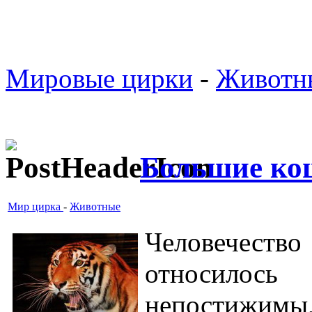
Мировые цирки
-
Животн
Большие ко
Мир цирка
-
Животные
Человечеств
относилос
непостижимы,