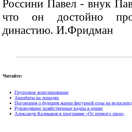
Россини Павел - внук Пав
что он достойно про
династию. И.Фридман
Читайте:
Групповое жонглирование
Акробаты на лошадях
Поговорим о будeщем жанра фигурной езды на велосипе
Руководящие хозяйственные кадры в цирке
Александр Калмыков в программе «От первого лица»