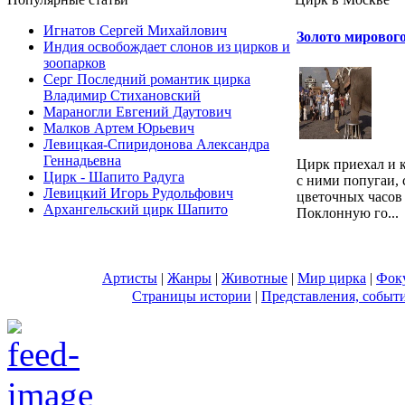
Игнатов Сергей Михайлович
Золото мировог
Индия освобождает слонов из цирков и
зоопарков
Серг Последний романтик цирка
Владимир Стихановский
Мараногли Евгений Даутович
Малков Артем Юрьевич
Левицкая-Спиридонова Александра
Геннадьевна
Цирк приехал и 
Цирк - Шапито Радуга
с ними попугаи,
Левицкий Игорь Рудольфович
цветочных часов
Архангельский цирк Шапито
Поклонную го...
Артисты
|
Жанры
|
Животные
|
Мир цирка
|
Фок
Страницы истории
|
Представления, событ