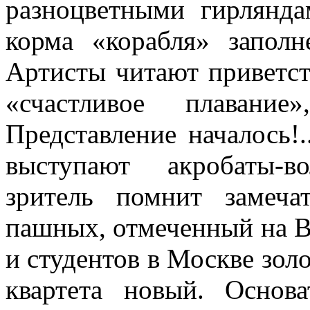
разноцветными гирлянда
корма «корабля» запол
Артисты чи­тают приветст
«счастливое плава­н
Представление началось
выступают акробаты-в
зритель помнит замеча
пашных, отмеченный на 
и сту­дентов в Москве зол
квартета новый. Основа