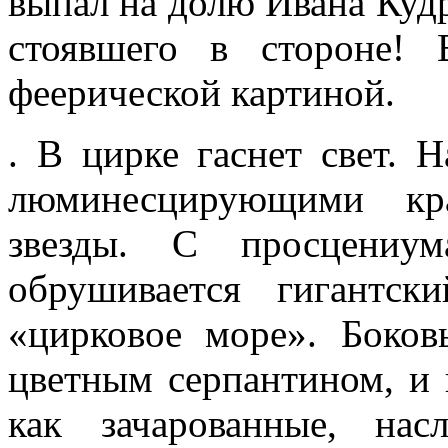
выпал на долю Ивана Кудр
стоявшего в стороне! 
феерической картиной.
. В цирке гаснет свет. 
люминесцирующими кра
звезды. С просцениу
обрушивается гигантс
«цирковое море». Боко
цветным сер­пантином, и 
как зачарованные, на­