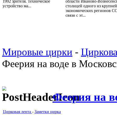
1992 зрителя. Техническое
области Иваново-Вознесенс
устройство ма...
столицей одного из крупне
экономических регионов СС
связи с эт...
Мировые цирки
-
Циркова
Феерия на воде в Москов
Феерия на в
Цирковая лента
-
Заметки цирка