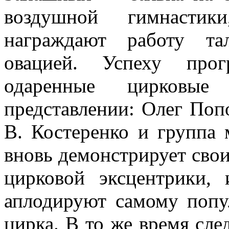
воз­душной гимнасти
награждают работу та­
овацией. Успеху про
одаренные цирковые
представлении: Олег По
В. Костеренко и группа
вновь демонстрирует свои
цирковой эксцентрики,
аплоди­руют самому поп
цирка. В то же время сле