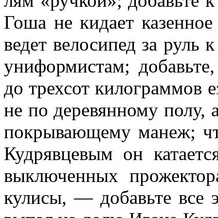
лям «ручкой»; добавьте к 
Гоша не кидает казенное
ведет велосипед за руль к
униформистам; добавьте,
до трехсот килограммов е
не по деревянному полу, 
покрывающему манеж; чт
Куд­рявцевым он катает
выключенных про­жектор
кулисы, — добавьте все э