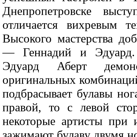
Дне­пропетровске выс
отличается вихревым т
Высокого мастерства до
— Генна­дий и Эдуард.
Эдуард Аберт демонс
оригинальных комбинаций,
подбрасывает булавы нога
правой, то с левой сто
некоторые артисты при 
зажимают бу­лаву двумя н