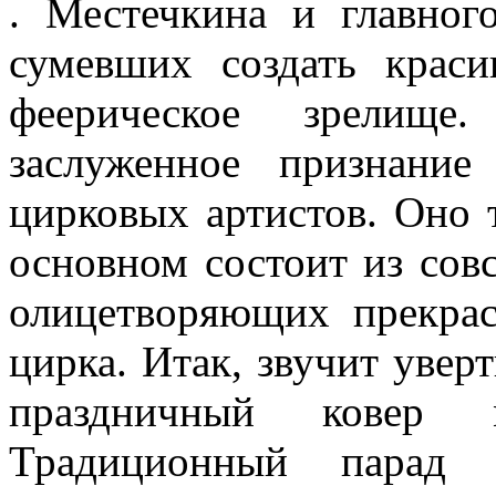
. Местечкина и главног
сумев­ших создать крас
феерическое зре­лищ
заслуженное признание
цирковых артистов. Оно 
основном состоит из сов
олицетво­ряющих прекрас
цирка. Итак, звучит увер
праздничный ко­вер 
Традиционный парад 