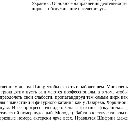
Украины. Основные направления деятельности
цирка – обслуживание населения ус...
ысленным делом. Пишу, чтобы сказать о наболевшем. Мне очень
 трюки,этим пусть занимаются профессионалы, а в том, чтобы
преодолеть свои слабости, пропагандируя тем самым цирк как
лы гимнастики и фигурного катания как у Лазарева, Хоркиной.
уля. И ее прогресс очевиден. Она эффектно "фокусничала",
стический номер чудесный. Молодец! Зайти в клетку с тигром и
ирковые номера актерски ярче всех. Нраввятся Шифрин (даже