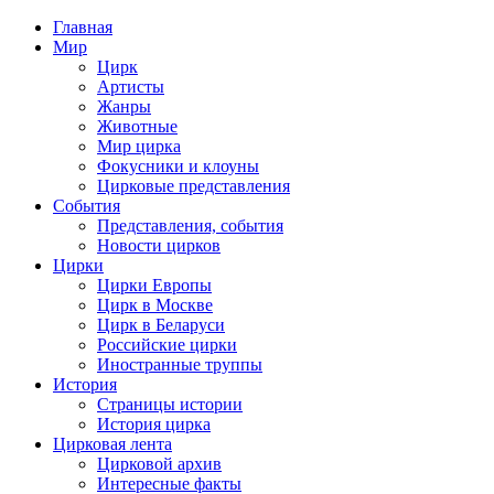
Главная
Мир
Цирк
Артисты
Жанры
Животные
Мир цирка
Фокусники и клоуны
Цирковые представления
События
Представления, события
Новости цирков
Цирки
Цирки Европы
Цирк в Москве
Цирк в Беларуси
Российские цирки
Иностранные труппы
История
Страницы истории
История цирка
Цирковая лента
Цирковой архив
Интересные факты