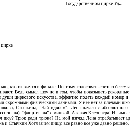
Государственном цирке Уд...
о цирке
наю, кто окажется в финале. Поэтому голосовать считаю бессм
живают. Ведь смысл шоу не в том, чтобы показывать рекордные
 души циркового искусства, эффектно подать каждый номер и 
ыми скромными физическими данными. У нее нет за плечами шко
кова, Стычкина, "Чай вдвоем". Лена начала с абсолютного н
фессионала), "флиртовала" с мишкой. А какая Клеопатра! И гимна
ысл шоу? Трюк ради трюка? На мой взгляд Лена отрабатывает ц
ина и Стычкин Хотя зачем пишу, все равно все уже давно решено.