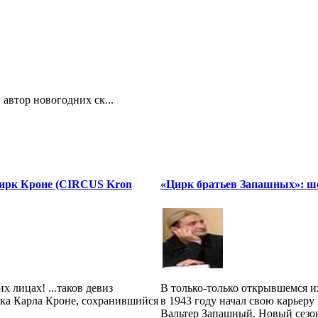
автор новогодних ск...
Цирк Кроне (CIRCUS Kron
«Цирк братьев Запашных»: ш
х лицах! ...таков девиз
В только-только открывшемся 
рка Карла Кроне, сохранившийся
в 1943 году начал свою карьеру
Вальтер Запашный. Новый сезо