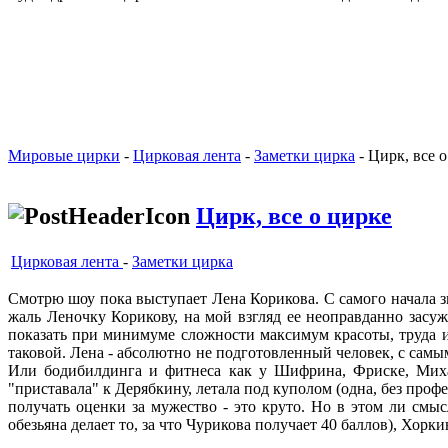
Мировые цирки
-
Цирковая лента
-
Заметки цирка
- Цирк, все 
Цирк, все о цирке
Цирковая лента
-
Заметки цирка
Смотрю шоу пока выступает Лена Корикова. С самого начала з
жаль Леночку Корикову, на мой взгляд ее неоправданно засу
показать при минимуме сложности максимум красоты, труда и
таковой. Лена - абсолютно не подготовленный человек, с сам
Или бодибилдинга и фитнеса как у Шифрина, Фриске, Михал
"приставала" к Дерябкину, летала под куполом (одна, без про
получать оценки за мужество - это круто. Но в этом ли см
обезьяна делает то, за что Чурикова получает 40 баллов), Хорк