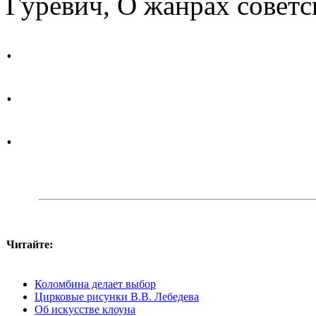
Гуревич, О жанрах советск
.
.
.
Читайте:
Коломбина делает выбор
Цирковые рисунки В.В. Лебедева
Об искусстве клоуна