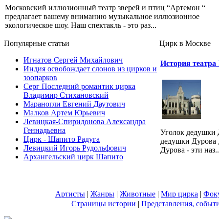
Московский иллюзионный театр зверей и птиц “Артемон “
предлагает вашему вниманию музыкальное иллюзионное
экологическое шоу. Наш спектакль - это раз...
Популярные cтатьи
Цирк в Москве
Игнатов Сергей Михайлович
История театра
Индия освобождает слонов из цирков и
зоопарков
Серг Последний романтик цирка
Владимир Стихановский
Мараногли Евгений Даутович
Малков Артем Юрьевич
Левицкая-Спиридонова Александра
Геннадьевна
Уголок дедушки Д
Цирк - Шапито Радуга
дедушки Дурова ,
Левицкий Игорь Рудольфович
Дурова - эти наз..
Архангельский цирк Шапито
Артисты
|
Жанры
|
Животные
|
Мир цирка
|
Фок
Страницы истории
|
Представления, событ