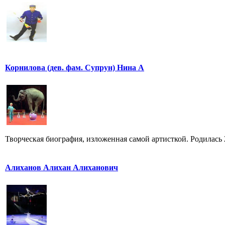
Корнилова (дев. фам. Супрун) Нина А
Творческая биография, изложенная самой артисткой. Родилась 25
Алиханов Алихан Алиханович