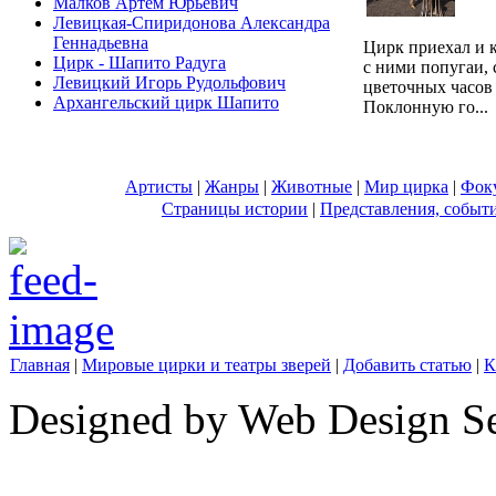
Малков Артем Юрьевич
Левицкая-Спиридонова Александра
Геннадьевна
Цирк приехал и 
Цирк - Шапито Радуга
с ними попугаи,
Левицкий Игорь Рудольфович
цветочных часов
Архангельский цирк Шапито
Поклонную го...
Артисты
|
Жанры
|
Животные
|
Мир цирка
|
Фок
Страницы истории
|
Представления, событ
Главная
|
Мировые цирки и театры зверей
|
Добавить статью
|
К
Designed by Web Design Se