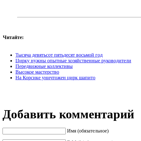
Читайте:
Тысяча девятьсот пятьдесят восьмой год
Цирку нужны опытные хозяйственные руково­дители
Передвижные коллективы
Высокое мастерство
На Корсике уничтожен цирк шапито
Добавить комментарий
Имя (обязательное)