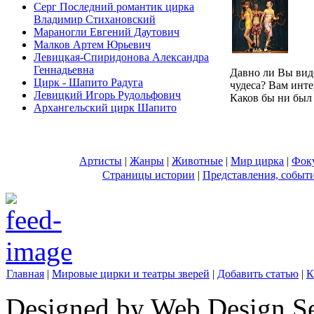
Серг Последний романтик цирка
Владимир Стихановский
Мараногли Евгений Даутович
Малков Артем Юрьевич
Левицкая-Спиридонова Александра
Геннадьевна
Давно ли Вы вид
Цирк - Шапито Радуга
чудеса? Вам инте
Левицкий Игорь Рудольфович
Каков бы ни был 
Архангельский цирк Шапито
Артисты
|
Жанры
|
Животные
|
Мир цирка
|
Фок
Страницы истории
|
Представления, событ
Главная
|
Мировые цирки и театры зверей
|
Добавить статью
|
К
Designed by Web Design Se