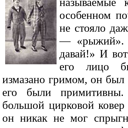
называемые 
особенном по
не стояло даж
— «рыжий». 
давай!» И во
его лицо б
измазано гримом, он был 
его были примитивны.
большой цирковой ковер 
он никак не мог спрыгн