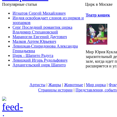
Популярные cтатьи
Цирк в Москве
Игнатов Сергей Михайлович
Театр кошек
Индия освобождает слонов из цирков и
зоопарков
Серг Последний романтик цирка
Владимир Стихановский
Мараногли Евгений Даутович
Малков Артем Юрьевич
Левицкая-Спиридонова Александра
Геннадьевна
Мир Юрия Куклач
Цирк - Шапито Радуга
заразительный де
Левицкий Игорь Рудольфович
зале, когда идет
Архангельский цирк Шапито
расширяется и уг
Артисты
|
Жанры
|
Животные
|
Мир цирка
|
Фок
Страницы истории
|
Представления, событ