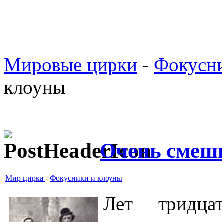
Мировые цирки
-
Фокусни
клоуны
Очень смеш
Мир цирка
-
Фокусники и клоуны
Лет тридца