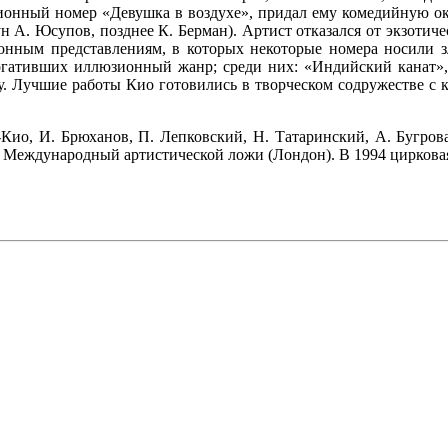
ионный номер «Девушка в воз­духе», придал ему комедийную ок
н А. Юсупов, позднее К. Берман). Артист отказался от экзотиче
ионным представлениям, в которых некоторые номера носили з
о­гативших иллюзионный жанр; среди них: «Ин­дийский канат»,
юку. Луч­шие работы Кио готовились в творческом содружестве 
д-Кио, И. Брюханов, П. Лепковский, Н. Татаринский, А. Бугрова
Международный артистической ложи (Лондон). В 1994 цир­ковая