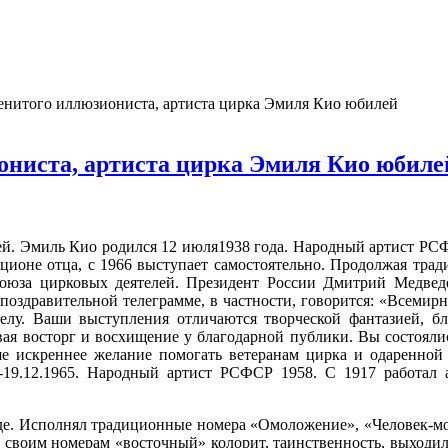
енитого иллюзиониста, артиста цирка Эмиля Кио юбилей
ониста, артиста цирка Эмиля Кио юбиле
ей. Эмиль Кио родился 12 июля1938 года. Народный артист РСФ
ионе отца, с 1966 выступает самостоятельно. Продолжая тради
Союза цирковых деятелей. Президент России Дмитрий Медведев
поздравительной телеграмме, в частности, говорится: «Всемир
лу. Ваши выступления отличаются творческой фантазией, б
ая восторг и восхищение у благодарной публики. Вы состоялись
ше искреннее желание помогать ветеранам цирка и одаренной
-19.12.1965. Народный артист РСФСР 1958. С 1917 работал 
аде. Исполнял традиционные номера «Омоложение», «Человек-мо
л своим номерам «восточный» коло­рит, таинственность, выходил