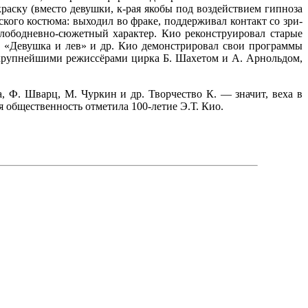
раску (вместо девушки, к-рая якобы под воздействием гипноза
ского костюма: вы­ходил во фраке, поддерживал контакт со зри­
лободневно-сюжетный характер. Кио реконструировал старые
 «Девушка и лев» и др. Кио демон­стрировал свои программы
с крупнейшими режиссёрами цирка Б. Шахетом и А. Арнольдом,
, Ф. Шварц, М. Чуркин и др. Творче­ство К. — значит, веха в
 общественность отметила 100-летие Э.Т. Кио.