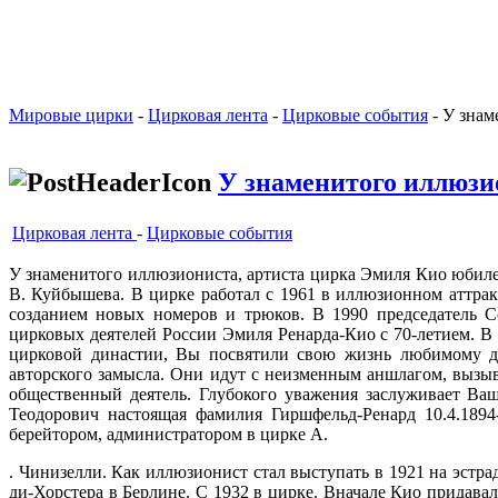
Мировые цирки
-
Цирковая лента
-
Цирковые события
- У знам
У знаменитого иллюзи
Цирковая лента
-
Цирковые события
У знаменитого иллюзиониста, артиста цирка Эмиля Кио юбил
В. Куйбышева. В цирке работал с 1961 в иллюзионном аттракц
созданием новых номеров и трю­ков. В 1990 председатель 
цирковых деятелей России Эмиля Ренарда-Кио с 70-летием. В 
цирковой династии, Вы посвятили свою жизнь любимому де
авторского замысла. Они идут с неизменным аншлагом, вызыв
общественный деятель. Глубокого уважения заслуживает Ва
Теодорович настоящая фамилия Гиршфельд-Ренард 10.4.1894
берейтором, администратором в цирке А.
. Чинизелли. Как иллюзионист стал выступать в 1921 на эстр
ди-Хорстера в Берлине. С 1932 в цирке. Вначале Кио придава