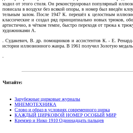
ходил от этого стиля. Он реконструировал по­пулярный иллюз
повисала в воздухе без всякой опоры, в номер был введён клоу
тельным залом. После 1947 К. перешёл к цело­стным иллюз
классические и создал ряд принципиально новых трюков, об
артистично, в чётком темпе, быстро переходя от трюка к тр
художниками А.
. Судакевич, В. др. помощников и ассистентов К. - Е. Ренар
истории иллюзионного жанра. В 1961 получил Золотую медаль 
.
Читайте:
Зарубежные цирковые журналы
МНЕМОТЕХНИКА
Слово и образ в условиях совре­менного цирка
КАЖДЫЙ ЦИРКОВОЙ НОМЕР ОСОБЫЙ МИР
Кремзер и Нико 1910 Одиннадцать пальцев