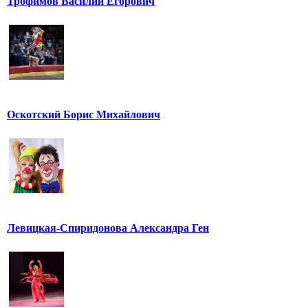
Трофимов Василий Егорович
Оскотский Борис Михайлович
Левицкая-Спиридонова Александра Ген