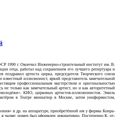
й
СР 1990 г. Окончил Инженерно-строительный институт им. В.
­ции отца, работал над сохранением его лучшего репертуара и
 поздравил артиста цирка, председателя Творческого союза
но известный иллюзионист, яркий представитель замечательной
лестящим профессиональным мастерством и оригинальностью
 не только как замечательный артист, но и как авторитетный
 молодёжи». КИО, цирковых артистов-иллюзиони­стов. Эмиль
актёром в Театре миниатюр в Москве, затем униформи­стом,
лния» и др. на ап­паратуре, приобретённой им у фирмы Конра-
 в чалме; номер был оформлен декоративно. Постепенно К. от­