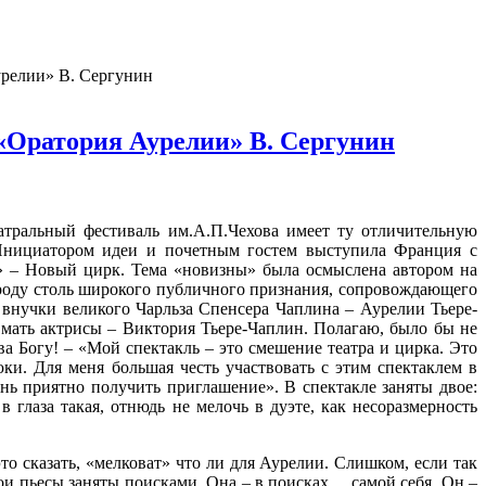
урелии» В. Сергунин
«Оратория Аурелии» В. Сергунин
тральный фестиваль им.А.П.Чехова имеет ту отличительную
 Инициатором идеи и почетным гостем выступила Франция с
e» – Новый цирк. Тема «новизны» была осмыслена автором на
ироду столь широкого публичного признания, сопровождающего
внучки великого Чарльза Спенсера Чаплина – Аурелии Тьере-
мать актрисы – Виктория Тьере-Чаплин. Полагаю, было бы не
ва Богу! – «Мой спектакль – это смешение театра и цирка. Это
юки. Для меня большая честь участвовать с этим спектаклем в
ень приятно получить приглашение». В спектакле заняты двое:
лаза такая, отнюдь не мелочь в дуэте, как несоразмерность
о сказать, «мелковат» что ли для Аурелии. Слишком, если так
рои пьесы заняты поисками. Она – в поисках… самой себя. Он –