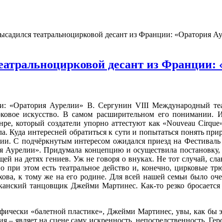
ысадился театральноцирковой десант из Франции: «Оратория А
еатральноцирковой десант из Франции: 
и: «Оратория Аурелии» В. Сергунин VIII Международный теа
ирковое искусство. В самом расширительном его понимании.
ре, который создатели упорно аттестуют как «Nouveau Сirqu
а. Куда интересней обратиться к сути и попытаться понять пр
зии. С подчёркнутым интересом ожидался приезд на Фестиваль 
ия Аурелии». Придумала концепцию и осуществила постановку, 
й на детях гениев. Уж не говоря о внуках. Не тот случай, сла
но при этом есть театральное действо и, конечно, цирковые тр
хова, к тому же на его родине. Для всей нашей семьи было оч
кий танцовщик Джейми Мартинес. Как-то резко бросается в г
фически «балетной пластике», Джейми Мартинес, увы, как бы эт
ия – являет на сцене саму искренность, непосредственность. Ге