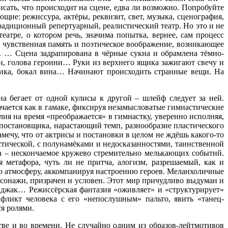
исать, что происходит на сцене, едва ли возможно. Попробуйте
ие: режиссура, актёры, реквизит, свет, музыка, сценография,
радиционный репертуарный, реалистический театр. Но это и не
еатре, о котором речь, значима попытка, вернее, сам процесс
, чувственная память и поэтическое воображение, возникающее
. … Сцена задрапирована в чёрные сукна и обрамлена тёмно-
ги, голова героини… Руки из верхнего ящика зажигают свечу и
щика, бокал вина… Начинают происходить странные вещи. На
а бегает от одной кулисы к другой – шлейф следует за ней.
ается как в гамаке, фиксируя незамысловатые гимнастические
ия на время «преображается» в гимнастку, уверенно исполняя,
-постановщика, нарастающий темп, разнообразие пластического
амечу, что от актрисы и постановки в целом не ждёшь какого-то
стической, с полунамёками и недосказанностями, таинственной
ула – нескончаемое кружево стремительно мелькающих событий.
метафора, чуть ли не притча, алогизм, разрешаемый, как и
ю атмосферу, аккомпанируя настроению героев. Меланхоличные
сонажи, призрачен и условен. Этот мир причудливо выдуман и
пиджак… Режиссёрская фантазия «оживляет» и «структурирует»
фликт человека с его «непослушным» пальто, явить «танец-
я ролями.
тве и во времени. Не случайно одним из образов-лейтмотивов