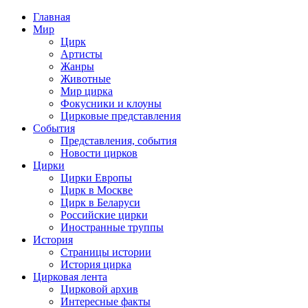
Главная
Мир
Цирк
Артисты
Жанры
Животные
Мир цирка
Фокусники и клоуны
Цирковые представления
События
Представления, события
Новости цирков
Цирки
Цирки Европы
Цирк в Москве
Цирк в Беларуси
Российские цирки
Иностранные труппы
История
Страницы истории
История цирка
Цирковая лента
Цирковой архив
Интересные факты