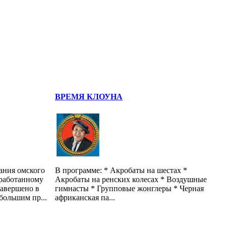
ВРЕМЯ КЛОУНА
ания омского
В программе: * Акробаты на шестах *
оработанному
Акробаты на ренских колесах * Воздушные
завершено в
гимнасты * Групповые жонглеры * Черная
 большим пр...
африканская па...