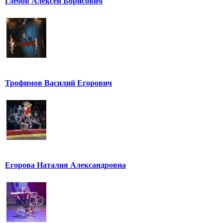
Глебов Алексей Борисович
Трофимов Василий Егорович
Егорова Наталия Александровна