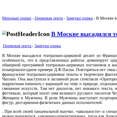
Мировые цирки
-
Цирковая лента
-
Заметки цирка
- В Москве в
В Москве высадился т
Цирковая лента
-
Заметки цирка
В Москве высадился театрально-цирковой десант из Франци
особенность, что в представленных работах доминирует ц
обширной программой театрально-цирковых постановок в жан
позапрошлогоднем примере Д.Ф.Паски. Повторяться нет смысл
французские театрально-цирковые опыты и творческие фанта
Чаплин. Она выступила в заглавной роли спектакля «Оратор
корректным начинать с вариаций на тему о природе, отдыхающе
смешение искусств. Там нет диалогов, нет никакого текста, 
фестивале, который носит имя великого русского писателя Че
Женщина и Мужчина. В роли Мужчины выступает пуэрториканс
фигур, дисгармония физических данных исполнителей.
. При всей своей танцевальной выучке, «школьности» и специ
можно выразиться, «заученно-отрепетирован», тогда как Аурел