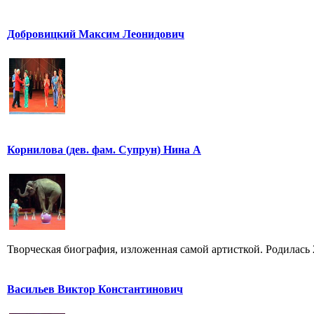
Добровицкий Максим Леонидович
Корнилова (дев. фам. Супрун) Нина А
Творческая биография, изложенная самой артисткой. Родилась 25
Васильев Виктор Константинович