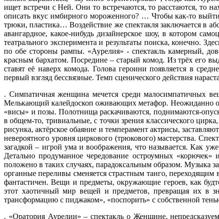
ищет встречи с Ней. Они то встречаются, то расстаются, то н
описать вкус имбирного мороженного? … Чтобы как-то выйти и
трюки, пластика… Воздействие же спектакля заключается в аб
авангардное, какое-нибудь дизайнерское шоу, в котором само
театрального эксперимента и результаты поиска, конечно. Зд
по обе стороны рампы. «Аурелия» - спектакль камерный, до
красным бархатом. Посредине – старый комод. Из трёх его вы
ставят её наверх комода. Голова героини появляется в ср
первый взгляд бессвязные. Темп сценического действия нараста
. Симпатичная женщина мечется среди малосимпатичных веще
Мелькающий калейдоскоп оживающих метафор. Неожиданно одна
«висы» и позы. Полотнища раскачиваются, поднимаются-опуска
в общем-то, тривиальные, с точки зрения классического цирк
рисунка, актёрское обаяние и темперамент актрисы, заставляют
невероятного уровня циркового (трюкового) мастерства. Спек
загадкой – игрой ума и воображения, что называется. Как уж
Детально продуманное чередование остроумных «корючек» и
положено в таких случаях, парадоксальным образом. Музыка 
органные переливы сменяется страстным танго, переходящим 
фантастичен. Вещи и предметы, окружающие героев, как будт
этот хаотичный мир вещей и предметов, превращая их в зн
трансформацию с пиджаком», «поспорить» с собственной тенью
. «Оратория Аурелии» – спектакль о Женщине, непредсказуем