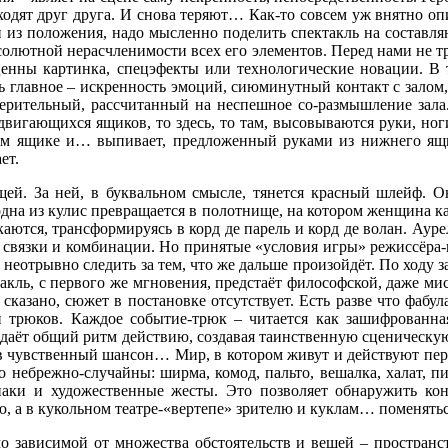
аходят друг друга. И снова теряют… Как-то совсем уж внятно оп
з положения, надо мысленно поделить спектакль на составляющ
солютной нерасчленимости всех его элементов. Перед нами не т
ценны картинка, спецэфекты или технологические новации. В т
есь главное – искренность эмоций, сиюминутный контакт с залом
верительный, рассчитанный на неспешное со-размышление зала
двигающихся ящиков, то здесь, то там, высовываются руки, но
еднем ящике и… выпивает, предложенный руками из нижнего я
ет.
й. За ней, в буквальном смысле, тянется красный шлейф. Он
 из кулис превращается в полотнище, на котором женщина кач
ются, трансформируясь в корд де парель и корд де волан. Аурел
а, связки и комбинации. Но принятые «условия игры» режиссёра
 неотрывно следить за тем, что же дальше произойдёт. По ходу з
такль, с первого же мгновения, предстаёт философской, даже ми
е сказано, сюжет в постановке отсутствует. Есть разве что фаб
 трюков. Каждое событие-трюк – читается как зашифрованная 
задаёт общий ритм действию, создавая таинственную сценическу
в чувственный шансон… Мир, в котором живут и действуют пер
о небрежно-случайны: ширма, комод, пальто, вешалка, халат, 
аки и художественные жесты. Это позволяет обнаружить кон
, а в кукольном театре-«вертепе» зрителю и куклам… поменятьс
о зависимой от множества обстоятельств и вещей – пространс