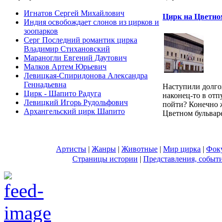
Игнатов Сергей Михайлович
Цирк на Цветно
Индия освобождает слонов из цирков и
зоопарков
Серг Последний романтик цирка
Владимир Стихановский
Мараногли Евгений Даутович
Малков Артем Юрьевич
Левицкая-Спиридонова Александра
Геннадьевна
Наступили долг
Цирк - Шапито Радуга
наконец-то в отпу
Левицкий Игорь Рудольфович
пойти? Конечно 
Архангельский цирк Шапито
Цветном бульваре!
Артисты
|
Жанры
|
Животные
|
Мир цирка
|
Фок
Страницы истории
|
Представления, событ