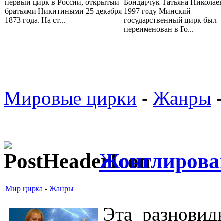
первый цирк в России, открытый
Бондарчук Татьяна Николае
братьями Никитиными 25 декабря
1997 году Минский
1873 года. На ст...
государственный цирк был
переименован в Го...
Мировые цирки
-
Жанры
-
Жонглирова
Мир цирка
-
Жанры
Эта разновид