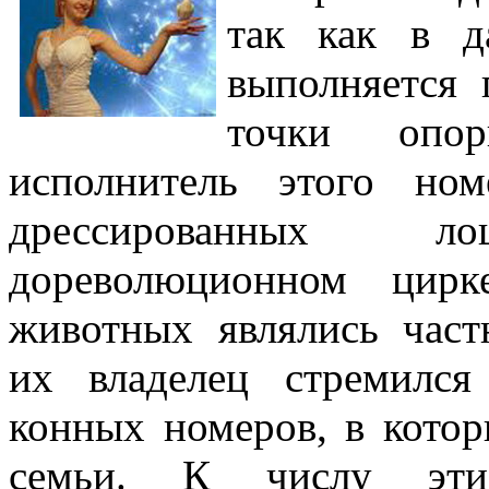
так как в д
выполняется
точки опо
исполнитель этого но
дрессированных 
дореволюционном цирк
животных являлись част
их владелец стремилс
конных номеров, в кото
семьи. К числу эти