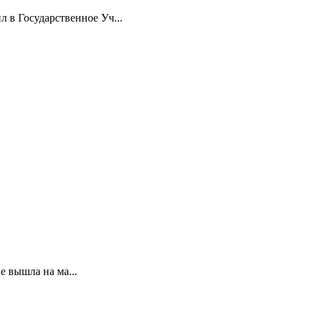
л в Государственное Уч...
е вышла на ма...