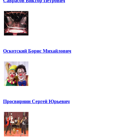
Саврасов Виктор Петрович
Оскотский Борис Михайлович
Просвирнин Сергей Юрьевич