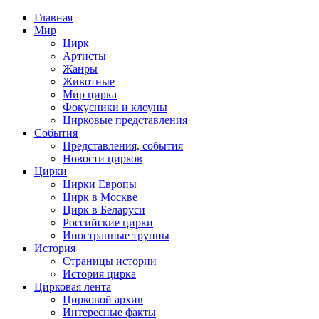
Главная
Мир
Цирк
Артисты
Жанры
Животные
Мир цирка
Фокусники и клоуны
Цирковые представления
События
Представления, события
Новости цирков
Цирки
Цирки Европы
Цирк в Москве
Цирк в Беларуси
Российские цирки
Иностранные труппы
История
Страницы истории
История цирка
Цирковая лента
Цирковой архив
Интересные факты