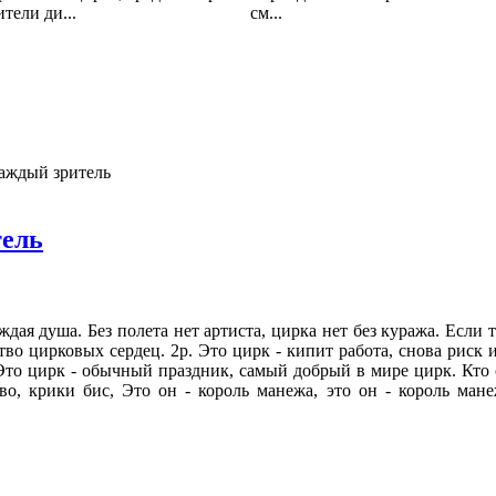
тели ди...
см...
каждый зритель
тель
ждая душа. Без полета нет артиста, цирка нет без куража. Если т
тство цирковых сердец. 2р. Это цирк - кипит работа, снова риск и
Это цирк - обычный праздник, самый добрый в мире цирк. Кто о
о, крики бис, Это он - король манежа, это он - король манеж