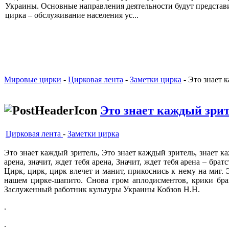
Украины. Основные направления деятельности
будут представи
цирка – обслуживание населения ус...
Мировые цирки
-
Цирковая лента
-
Заметки цирка
- Это знает 
Это знает каждый зри
Цирковая лента
-
Заметки цирка
Это знает каждый зритель, Это знает каждый зритель, знает ка
арена, значит, ждет тебя арена, Значит, ждет тебя арена – бра
Цирк, цирк, цирк влечет и манит, прикоснись к нему на миг. 
нашем цирке-шапито. Снова гром аплодисментов, крики брав
Заслуженный работник культуры Украины Кобзов Н.Н.
.
.