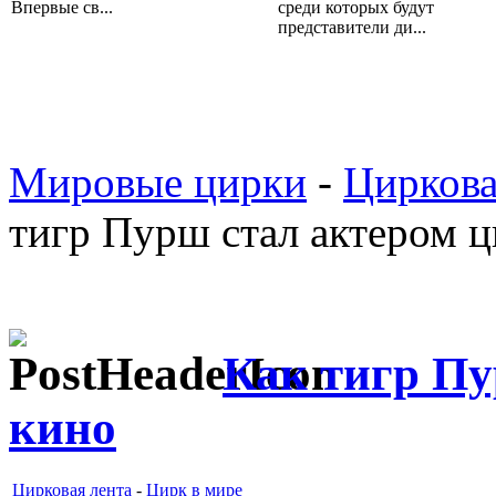
Впервые св...
среди которых будут
представители ди...
Мировые цирки
-
Циркова
тигр Пурш стал актером ц
Как тигр Пу
кино
Цирковая лента
-
Цирк в мире