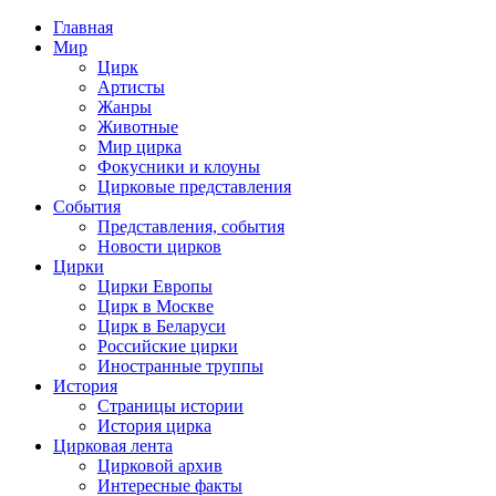
Главная
Мир
Цирк
Артисты
Жанры
Животные
Мир цирка
Фокусники и клоуны
Цирковые представления
События
Представления, события
Новости цирков
Цирки
Цирки Европы
Цирк в Москве
Цирк в Беларуси
Российские цирки
Иностранные труппы
История
Страницы истории
История цирка
Цирковая лента
Цирковой архив
Интересные факты