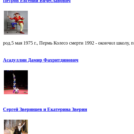
Петров Евгений Вячеславович
род.5 мая 1975 г., Пермь Колесо смерти 1992 - окончил школу, по
Асадуллин Дамир Фахритдинович
Сергей Зверинцев и Екатерина Зверин