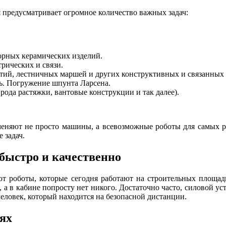
 предусматривает огромное количество важных задач:
орных керамических изделий.
трических и связи.
ытий, лестничных маршей и других конструктивных и связанных 
ь. Погружение шпунта Ларсена.
рода растяжки, вантовые конструкции и так далее).
меняют не просто машины, а всевозможные роботы для самых р
 задач.
быстро и качественно
уют роботы, которые сегодня работают на строительных площад
а в кабине попросту нет никого. Достаточно часто, силовой ус
еловек, который находится на безопасной дистанции.
аях