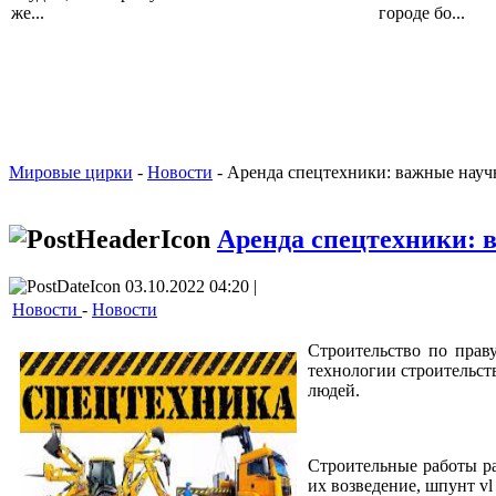
же...
городе бо...
Мировые цирки
-
Новости
- Аренда спецтехники: важные нау
Аренда спецтехники: 
03.10.2022 04:20 |
Новости
-
Новости
Строительство по прав
технологии строительст
людей.
Строительные работы ра
их возведение, шпунт vl