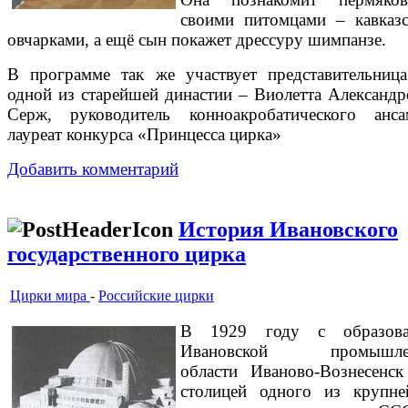
своими питомцами – кавказ
овчарками, а ещё сын покажет дрессуру шимпанзе.
В программе так же участвует представительниц
одной из старейшей династии – Виолетта Александр
Серж, руководитель конноакробатического анса
лауреат конкурса «Принцесса цирка»
Добавить комментарий
История Ивановского
государственного цирка
Цирки мира
-
Российские цирки
В 1929 году с образова
Ивановской промышле
области Иваново-Вознесенск
столицей одного из крупн