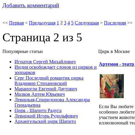
Добавить комментарий
<<
Первая
<
Предыдущая
1
2
3
4
5
Следующая
>
Последняя
>>
Страница 2 из 5
Популярные cтатьи
Цирк в Москве
Игнатов Сергей Михайлович
Артемон - театр
Индия освобождает слонов из цирков и
зоопарков
Серг Последний романтик цирка
Владимир Стихановский
Мараногли Евгений Даутович
Малков Артем Юрьевич
Левицкая-Спиридонова Александра
Геннадьевна
Если Вы любите 
Цирк - Шапито Радуга
особенно любите
Левицкий Игорь Рудольфович
участием животн
Архангельский цирк Шапито
иллюзионный теат