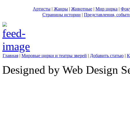
Артисты
|
Жанры
|
Животные
|
Мир цирка
|
Фок
Страницы истории
|
Представления, событ
Главная
|
Мировые цирки и театры зверей
|
Добавить статью
|
К
Designed by Web Design Se