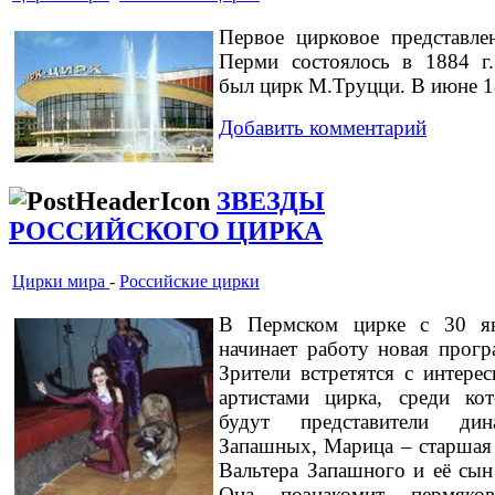
Первое цирковое представле
Перми состоялось в 1884 г
был цирк М.Труцци. В июне 1
Добавить комментарий
ЗВЕЗДЫ
РОССИЙСКОГО ЦИРКА
Цирки мира
-
Российские цирки
В Пермском цирке с 30 я
начинает работу новая прогр
Зрители встретятся с интере
артистами цирка, среди ко
будут представители дин
Запашных, Марица – старшая
Вальтера Запашного и её сын
Она познакомит пермяко