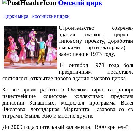
Омский цирк
Цирки мира
-
Российские цирки
Строительство современ
здания омского цирка
типовому проекту, доработа
омскими архитекторами) 
завершено в 1973 году.
14 октября 1973 года бо
праздничным представле
состоялось открытие нового здания омского цирка.
За все время работы в Омском цирке гастролир
известнейшие советские коллективы: представ
династии Запашных, медвежья программа Вале
Филатова, легендарная Маргарита Назарова со с
тиграми, Эмиль Кио и многие другие.
До 2009 года зрительный зал вмещал 1900 зрителей